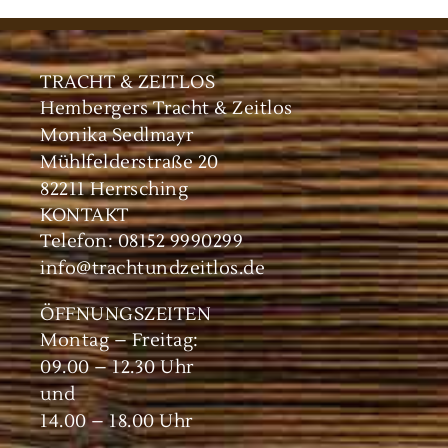
TRACHT & ZEITLOS
Hembergers Tracht & Zeitlos
Monika Sedlmayr
Mühlfelderstraße 20
82211 Herrsching
KONTAKT
Telefon: 08152 9990299
info@trachtundzeitlos.de
ÖFFNUNGSZEITEN
Montag – Freitag:
09.00 – 12.30 Uhr
und
14.00 – 18.00 Uhr