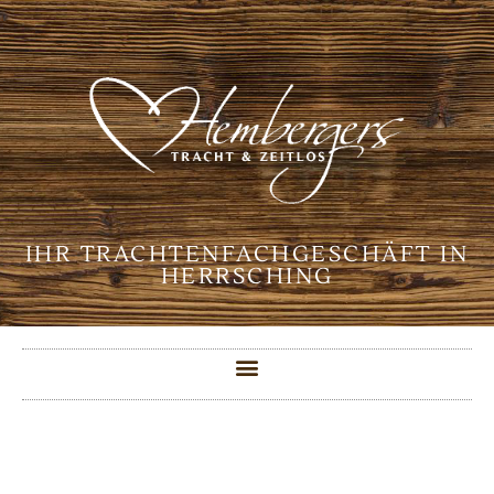
Inhalt
springen
IHR TRACHTENFACHGESCHÄFT IN
HERRSCHING